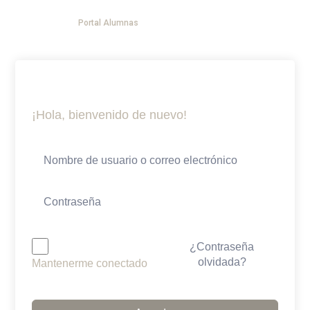
Ir
Menú
Portal Alumnas
al
DESPEDIDAS DE PANZA
YOGA EVENTOS
AGENDA TU SESION 1:1
contenido
¡Hola, bienvenido de nuevo!
¿Contraseña
olvidada?
Mantenerme conectado