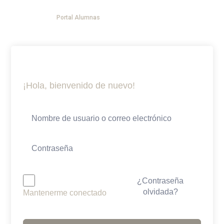
Ir
Menú
al
Portal Alumnas
DESPEDIDAS DE PANZA
YOGA EVENTOS
AGENDA TU SESION 1:1
contenido
¡Hola, bienvenido de nuevo!
¿Contraseña
olvidada?
Mantenerme conectado