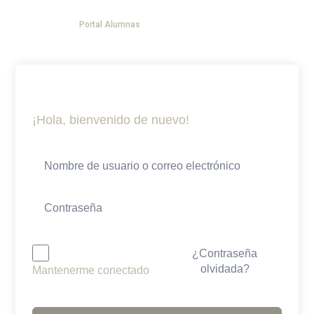
Ir
Menú
al
Portal Alumnas
DESPEDIDAS DE PANZA
YOGA EVENTOS
AGENDA TU SESION 1:1
contenido
¡Hola, bienvenido de nuevo!
¿Contraseña
olvidada?
Mantenerme conectado