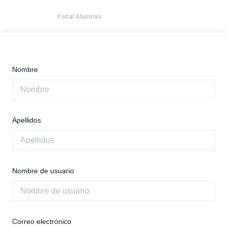
Ir
Menú
Portal Alumnas
al
DESPEDIDAS DE PANZA
YOGA EVENTOS
AGENDA TU SESION 1:1
contenido
Nombre
Apellidos
Nombre de usuario
Correo electrónico